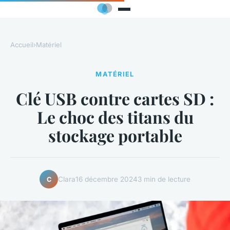
Accueil
›
Matériel
MATÉRIEL
Clé USB contre cartes SD :
Le choc des titans du
stockage portable
Clara
16 décembre 2024
3 min de lecture
C